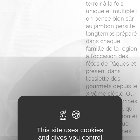
terroir à la fois
unique et multiple :
on pense bien sûr
au jambon persillé
longtemps préparé
dans chaque
famille de la région
à l’occasion des
fêtes de Pâques et
présent dans
l’assiette des
gourmets depuis le
XIVème siècle. Ou
encore aux terrines
de campagne, qui
nous font remonter
le temps jusque
This site uses cookies
dans les cuisines
and gives you control
de nos grands-