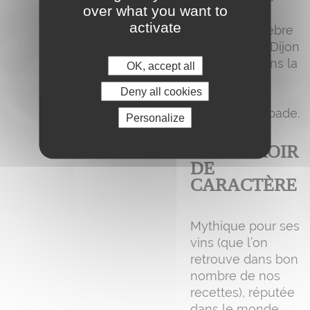
over what you want to
mères. Sans
activate
oublier la célèbre
moutarde de Dijon
qui s’invite dans la
OK, accept all
recette des
Deny all cookies
andouillettes
signée Chambade.
Personalize
UN TERROIR
DE
CARACTÈRE
Mythique pour ses
vins (que l’on
retrouve dans bon
nombre de nos
recettes), réputée
dans le monde