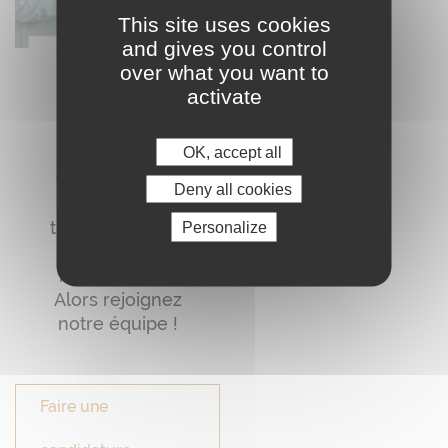
This site uses cookies
and gives you control
Vous avez des
over what you want to
valeurs qui
activate
nous sont
chères… ?
OK, accept all
L’amour du
travail bien fait
Deny all cookies
et la
transmission du
Personalize
savoir-faire de
notre terroir ?
Alors rejoignez
notre équipe !
Faire une