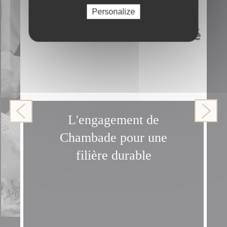
durable
.
Personalize
Reportage visible ici >
Reportage FRANCE 3 –
Cometh avec la
participation de
Chambade
Passage
reportage à 26 min
L'engagement de
Chambade pour une
filière durable