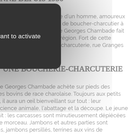
bade, commence par celle d’un homme, amoureux
ier. Après une formation de boucher-charcutier à
 Saône-et-Loire, le jeune Georges Chambade fait
ant to activate
eurs charcuteries de la région. Fort de cette
et installe une boucherie-charcuterie, rue Granges
Saône en 1956.
U’UNE BOUCHERIE-CHARCUTERIE
une Georges Chambade achète sur pieds des
s bovins de race charolaise. Toujours aux petits
il aura un œil bienveillant sur tout : leur
science animale, l’abattage et la découpe. Le jeune
fait : les carcasses sont minutieusement dépiécées
e morceau. Jambons et autres parties sont
, jambons persillés, terrines aux vins de