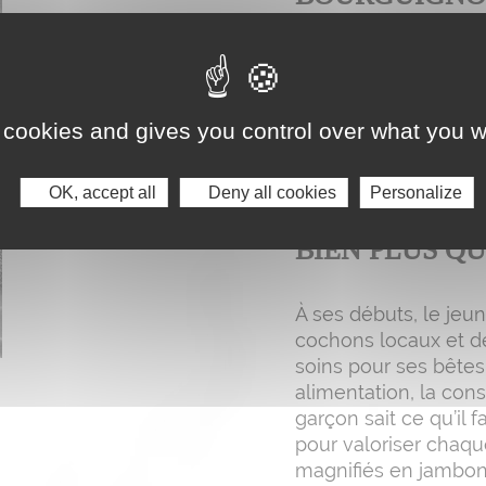
L’histoire de Cham
du métier de charcut
Pierre-de-Bresse en
 cookies and gives you control over what you w
ses armes dans plusi
expérience, il crée 
Vadot à Chalon-sur-
OK, accept all
Deny all cookies
Personalize
BIEN PLUS Q
À ses débuts, le je
cochons locaux et de
soins pour ses bêtes, 
alimentation, la con
garçon sait ce qu’il 
pour valoriser chaqu
magnifiés en jambons