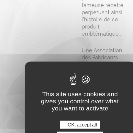
fameuse recette,
perpétuant ainsi
l’histoire de ce
produit
emblématique…
Une Association
des Fabricants
Bourguignons de
Jambon Persillé
(AFBJP) a même
été créée à
l’initiative des
This site uses cookies and
professionnels
gives you control over what
amoureux de cette
you want to activate
charcuterie
raffinée.
OK, accept all