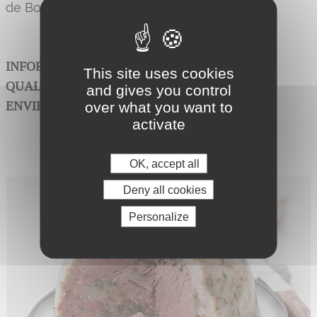
de Bourgogne Aligoté et de persil.
INFORMATION PRODUIT RELATIVE AUX
This site uses cookies
QUALITÉS ET CARACTÉRISTIQUES
and gives you control
Néant
over what you want to
ENVIRONNEMENTALES :
activate
OK, accept all
Deny all cookies
Personalize