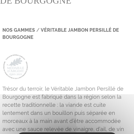
DE BOURGOGNE
NOS GAMMES
/
VÉRITABLE JAMBON PERSILLÉ DE
BOURGOGNE
Trésor du terroir, le Véritable Jambon Persillé de
Bourgogne est fabriqué dans la région selon la
recette traditionnelle : la viande est cuite
lentement dans un bouillon puis séparée en
morceaux à la main avant d’être accommodée
avec une sauce relevée de vinaigre, d’ail, de vin