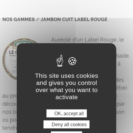
NOS GAMMES
/
JAMBON CUIT LABEL ROUGE
Auréolé d’un Label Rouge, le
Chamb’Or, le jambon cuit
supérieur signature Chambade,
garantit un suivi rigoureux à
toutes les étapes de son
This site uses cookies
élaboration, de l’élevage des
and gives you control
porcs (alimentation, bien-être)
over what you want to
au produit fini. Chaque jambon est désossé et
activate
découenné dans les règles de l’art, à la main par
nos bouchers. Il cuit ensuite lentement avec son
OK, accept all
os pour un goût plus doux et une chair plus
Deny all cookies
tendre.