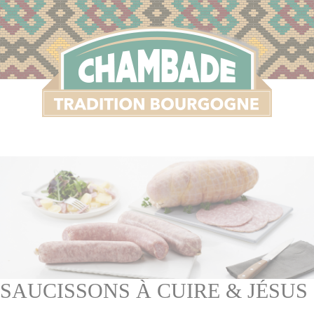
S
SAUCISSONS À CUIRE & JÉSUS